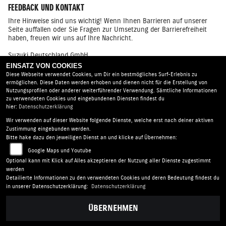
FEEDBACK UND KONTAKT
Ihre Hinweise sind uns wichtig! Wenn Ihnen Barrieren auf unserer
Seite auffallen oder Sie Fragen zur Umsetzung der Barrierefreiheit
haben, freuen wir uns auf Ihre Nachricht.
Suzuki Deutschland GmbH
Barrierefreiheitsbeauftragte* r
EINSATZ VON COOKIES
Suzuki - Allee 7, 64625 Bensheim
Diese Webseite verwendet Cookies, um Dir ein bestmögliches Surf-Erlebnis zu
Telefon: 06251 5700 - 380
ermöglichen. Diese Daten werden erhoben und dienen nicht für die Erstellung von
E - Mail: kontakt@suzuki.de
Nutzungsprofilen oder anderer weiterführender Verwendung. Sämtliche Informationen
zu verwendeten Cookies und eingebundenen Diensten findest du
hier:
Datenschutzerklärung
Wir verwenden auf dieser Website folgende Dienste, welche erst nach deiner aktiven
Suzuki Moll |
Ulmer Straße 81 | 88400 Biberach an der
Zustimmung eingebunden werden.
Riß | Deutschland
Bitte hake dazu den jeweiligen Dienst an und klicke auf Übernehmen:
AGB
|
Impressum
|
Datenschutz
|
Disclaimer
|
Google Maps und Youtube
Barrierefreiheit
|
Batterieverordnung
Optional kann mit Klick auf Alles akzeptieren der Nutzung aller Dienste zugestimmt
werden
Detailierte Informationen zu den verwendeten Cookies und deren Bedeutung findest du
in unserer Datenschutzerklärung:
Datenschutzerklärung
ÜBERNEHMEN