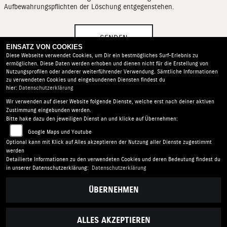
Aufbewahrungspflichten der Löschung entgegenstehen.
SENDEN
EINSATZ VON COOKIES
Diese Webseite verwendet Cookies, um Dir ein bestmögliches Surf-Erlebnis zu
ermöglichen. Diese Daten werden erhoben und dienen nicht für die Erstellung von
Nutzungsprofilen oder anderer weiterführender Verwendung. Sämtliche Informationen
zu verwendeten Cookies und eingebundenen Diensten findest du
hier:
Datenschutzerklärung
Wir verwenden auf dieser Website folgende Dienste, welche erst nach deiner aktiven
Suzuki Moll |
Ulmer Straße 81 | 88400 Biberach an der
Zustimmung eingebunden werden.
Riß | Deutschland
Bitte hake dazu den jeweiligen Dienst an und klicke auf Übernehmen:
AGB
|
Impressum
|
Datenschutz
|
Disclaimer
|
Google Maps und Youtube
Barrierefreiheit
|
Batterieverordnung
Optional kann mit Klick auf Alles akzeptieren der Nutzung aller Dienste zugestimmt
werden
Detailierte Informationen zu den verwendeten Cookies und deren Bedeutung findest du
in unserer Datenschutzerklärung:
Datenschutzerklärung
ÜBERNEHMEN
ALLES AKZEPTIEREN